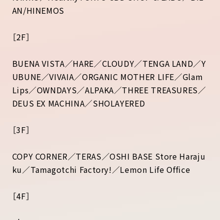
AN/HINEMOS
［2F］
BUENA VISTA／HARE／CLOUDY／TENGA LAND／Y
UBUNE／VIVAIA／ORGANIC MOTHER LIFE／Glam
Lips／OWNDAYS／ALPAKA／THREE TREASURES／
DEUS EX MACHINA／SHOLAYERED
［3F］
COPY CORNER／TERAS／OSHI BASE Store Haraju
ku／Tamagotchi Factory!／Lemon Life Office
［4F］