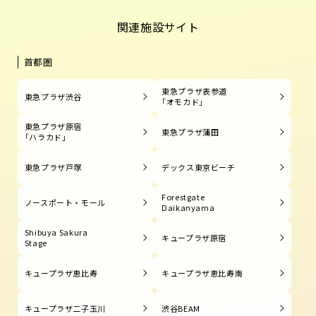
関連施設サイト
首都圏
東急プラザ表参道
東急プラザ渋谷
「オモカド」
東急プラザ原宿
東急プラザ蒲田
「ハラカド」
東急プラザ戸塚
デックス東京ビーチ
Forestgate
ノースポート・モール
Daikanyama
Shibuya Sakura
キュープラザ原宿
Stage
キュープラザ恵比寿
キュープラザ恵比寿南
キュープラザ二子玉川
渋谷BEAM