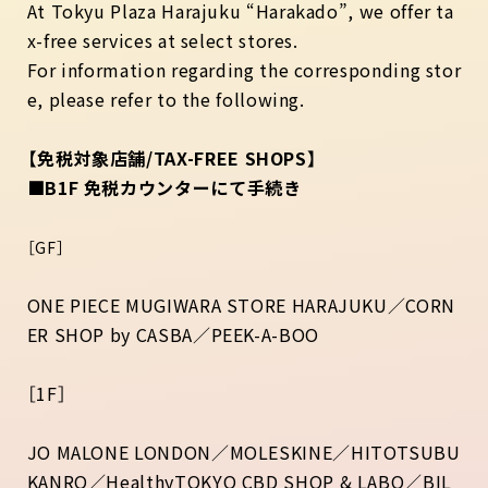
At Tokyu Plaza Harajuku “Harakado”, we offer ta
x-free services at select stores.
For information regarding the corresponding stor
e, please refer to the following.
【免税対象店舗/TAX-FREE SHOPS】
■B1F 免税カウンターにて手続き
［GF］
ONE PIECE MUGIWARA STORE HARAJUKU／CORN
ER SHOP by CASBA／PEEK-A-BOO
［1F］
JO MALONE LONDON／MOLESKINE／HITOTSUBU
KANRO／HealthyTOKYO CBD SHOP & LABO／BIL