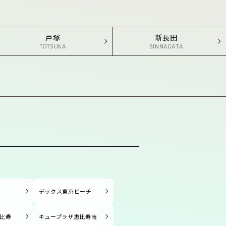
戸塚
新長田
TOTSUKA
SINNAGATA
塚
デックス東京ビーチ
比寿
キュープラザ恵比寿南