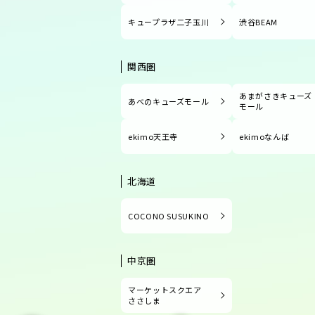
キュープラザ二子玉川
渋谷BEAM
関西圏
あまがさきキューズ
あべのキューズモール
モール
ekimo天王寺
ekimoなんば
北海道
COCONO SUSUKINO
中京圏
マーケットスクエア
ささしま