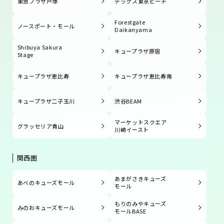
東急プラザ戸塚
デックス東京ビーチ
Forestgate
ノースポート・モール
Daikanyama
Shibuya Sakura
キュープラザ原宿
Stage
キュープラザ恵比寿
キュープラザ恵比寿南
キュープラザ二子玉川
渋谷BEAM
マーケットスクエア
グラッセリア青山
川崎イースト
関西圏
あまがさきキューズ
あべのキューズモール
モール
もりのみやキューズ
みのおキューズモール
モールBASE