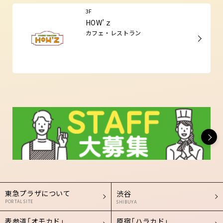
3F
HOW’ｚ
カフェ・レストラン
東急プラザについて
渋谷
PORTAL SITE
SHIBUYA
表参道「オモカド」
原宿「ハラカド」