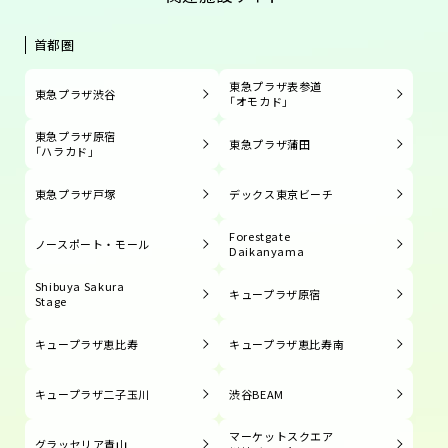
首都圏
東急プラザ表参道
東急プラザ渋谷
「オモカド」
東急プラザ原宿
東急プラザ蒲田
「ハラカド」
東急プラザ戸塚
デックス東京ビーチ
Forestgate
ノースポート・モール
Daikanyama
Shibuya Sakura
キュープラザ原宿
Stage
キュープラザ恵比寿
キュープラザ恵比寿南
キュープラザ二子玉川
渋谷BEAM
マーケットスクエア
グラッセリア青山