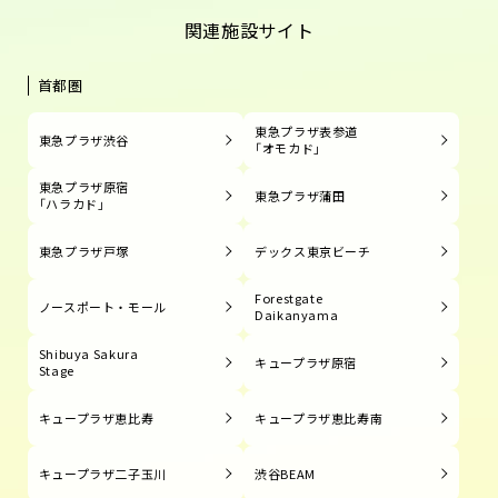
関連施設サイト
首都圏
東急プラザ表参道
東急プラザ渋谷
「オモカド」
東急プラザ原宿
東急プラザ蒲田
「ハラカド」
東急プラザ戸塚
デックス東京ビーチ
Forestgate
ノースポート・モール
Daikanyama
Shibuya Sakura
キュープラザ原宿
Stage
キュープラザ恵比寿
キュープラザ恵比寿南
キュープラザ二子玉川
渋谷BEAM