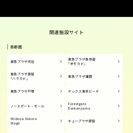
関連施設サイト
首都圏
東急プラザ表参道
東急プラザ渋谷
「オモカド」
東急プラザ原宿
東急プラザ蒲田
「ハラカド」
東急プラザ戸塚
デックス東京ビーチ
Forestgate
ノースポート・モール
Daikanyama
Shibuya Sakura
キュープラザ原宿
Stage