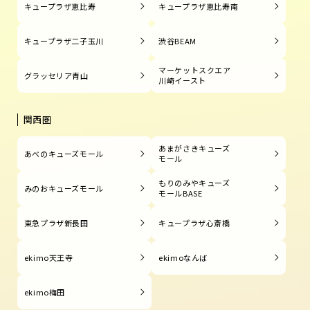
キュープラザ恵比寿
キュープラザ恵比寿南
キュープラザ二子玉川
渋谷BEAM
マーケットスクエア
グラッセリア青山
川崎イースト
関西圏
あまがさきキューズ
あべのキューズモール
モール
もりのみやキューズ
みのおキューズモール
モールBASE
東急プラザ新長田
キュープラザ心斎橋
ekimo天王寺
ekimoなんば
ekimo梅田