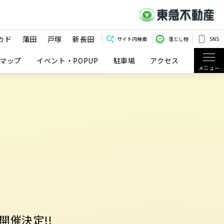
カド
蒲田
戸塚
新長田
サイト内検索
落とし物
SNS
マップ
イベント・POPUP
駐車場
アクセス
メニュー
画開催決定!!