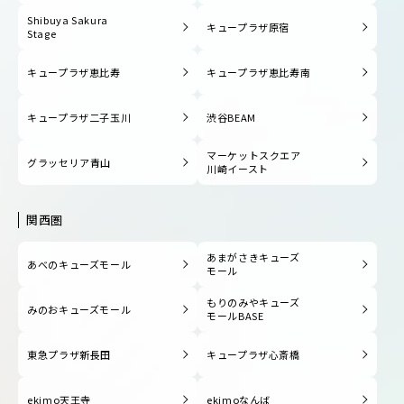
Shibuya Sakura
キュープラザ原宿
Stage
キュープラザ恵比寿
キュープラザ恵比寿南
キュープラザ二子玉川
渋谷BEAM
マーケットスクエア
グラッセリア青山
川崎イースト
関西圏
あまがさきキューズ
あべのキューズモール
モール
もりのみやキューズ
みのおキューズモール
モールBASE
東急プラザ新長田
キュープラザ心斎橋
ekimo天王寺
ekimoなんば