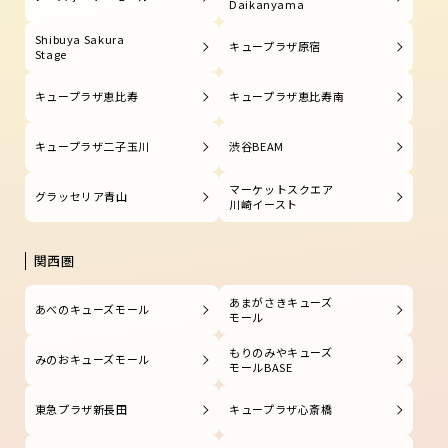
Daikanyama
Shibuya Sakura
キュープラザ原宿
Stage
キュープラザ恵比寿
キュープラザ恵比寿南
キュープラザ二子玉川
渋谷BEAM
マーケットスクエア
グラッセリア青山
川崎イースト
関西圏
あまがさきキューズ
あべのキューズモール
モール
もりのみやキューズ
みのおキューズモール
モールBASE
東急プラザ新長田
キュープラザ心斎橋