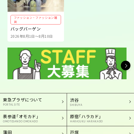
ファッション・ファッション雑
貨
バッグバーゲン
2026年8月1日～8月10日
東急プラザについて
渋谷
PORTAL SITE
SHIBUYA
表参道「オモカド」
原宿「ハラカド」
OMOTESANDO OMOKADO
HARAJUKU HARAKADO
蒲田
戸塚