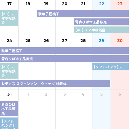
17
18
19
20
21
22
23
【au】 ス
駄菓子屋横丁
マホ相談
青森ひば木工品販売
会
【au】 スマホ相談会
24
25
26
27
28
29
30
駄菓子屋横丁
青森ひば木工品販売
【au】 ス
【ソフトバンク】スマホ相談会
マホ相談
会
レディス スヴェンソン ウィッグ 試着体
31
1
2
3
4
5
6
青森ひば
木工品販
売
【ソフト
バンク】