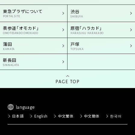
東急プラザについて
渋谷
PORTAL SITE
SHIBUYA
表参道「オモカド」
原宿「ハラカド」
OMOTESANDO OMOKADO
HARAJUKU HARAKADO
蒲田
戸塚
KAMATA
TOTSUKA
新長田
SINNAGATA
PAGE TOP
language
日本語
English
中文繁体
中文簡体
한국어