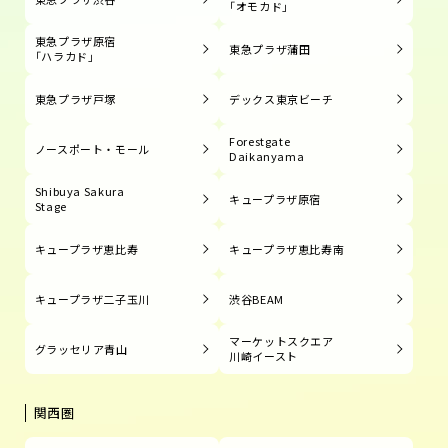
「オモカド」
東急プラザ原宿
東急プラザ蒲田
「ハラカド」
東急プラザ戸塚
デックス東京ビーチ
Forestgate
ノースポート・モール
Daikanyama
Shibuya Sakura
キュープラザ原宿
Stage
キュープラザ恵比寿
キュープラザ恵比寿南
キュープラザ二子玉川
渋谷BEAM
マーケットスクエア
グラッセリア青山
川崎イースト
関西圏