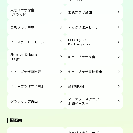
東急プラザ原宿
東急プラザ蒲田
「ハラカド」
東急プラザ戸塚
デックス東京ビーチ
Forestgate
ノースポート・モール
Daikanyama
Shibuya Sakura
キュープラザ原宿
Stage
キュープラザ恵比寿
キュープラザ恵比寿南
キュープラザ二子玉川
渋谷BEAM
マーケットスクエア
グラッセリア青山
川崎イースト
関西圏
あまがさきキューズ