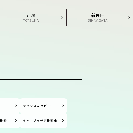
戸塚
新長田
TOTSUKA
SINNAGATA
塚
デックス東京ビーチ
比寿
キュープラザ恵比寿南