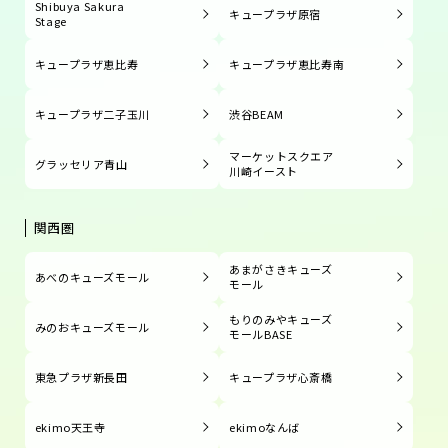
Shibuya Sakura
キュープラザ原宿
Stage
キュープラザ恵比寿
キュープラザ恵比寿南
キュープラザ二子玉川
渋谷BEAM
マーケットスクエア
グラッセリア青山
川崎イースト
関西圏
あまがさきキューズ
あべのキューズモール
モール
もりのみやキューズ
みのおキューズモール
モールBASE
東急プラザ新長田
キュープラザ心斎橋
ekimo天王寺
ekimoなんば