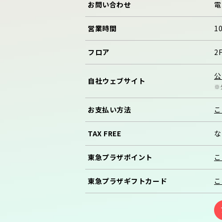
お問い合わせ
電
営業時間
1
フロア
2
公
自社
ウェブサイト
※
お支払い方法
こ
TAX FREE
な
東急プラザ
ポイント
こ
東急プラザ
ギフトカード
こ