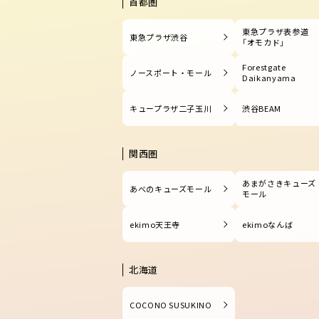
首都圏
東急プラザ表参道
東急プラザ渋谷
「オモカド」
Forestgate
ノースポート・モール
Daikanyama
キュープラザ二子玉川
渋谷BEAM
関西圏
あまがさきキューズ
あべのキューズモール
モール
ekimo天王寺
ekimoなんば
北海道
COCONO SUSUKINO