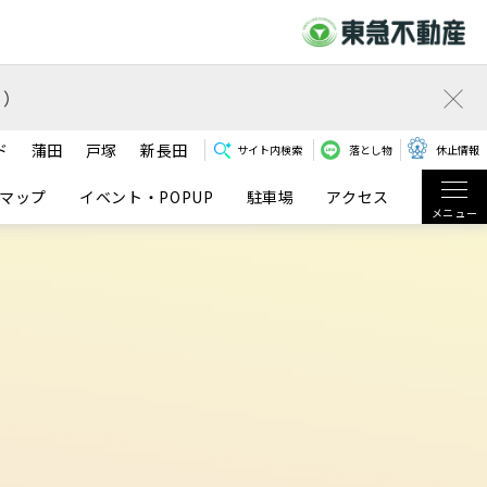
）
ド
蒲田
戸塚
新長田
サイト内検索
落とし物
休止情報
マップ
イベント・POPUP
駐車場
アクセス
メニュー