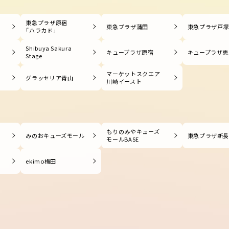
東急プラザ原宿
東急プラザ蒲田
東急プラザ戸
「ハラカド」
Shibuya Sakura
キュープラザ原宿
キュープラザ恵
Stage
マーケットスクエア
グラッセリア青山
川崎イースト
もりのみやキューズ
みのおキューズモール
東急プラザ新
モールBASE
ekimo梅田