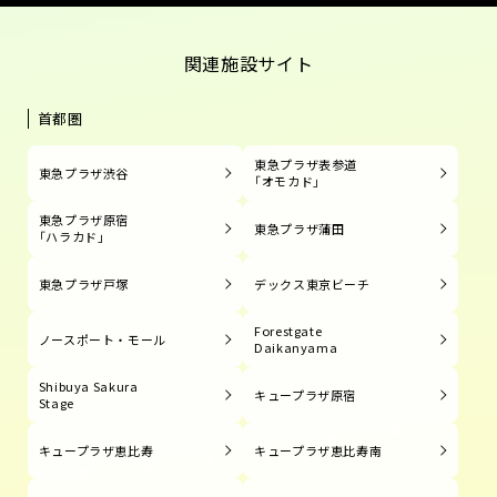
関連施設サイト
首都圏
東急プラザ表参道
東急プラザ渋谷
「オモカド」
東急プラザ原宿
東急プラザ蒲田
「ハラカド」
東急プラザ戸塚
デックス東京ビーチ
Forestgate
ノースポート・モール
Daikanyama
Shibuya Sakura
キュープラザ原宿
Stage
キュープラザ恵比寿
キュープラザ恵比寿南