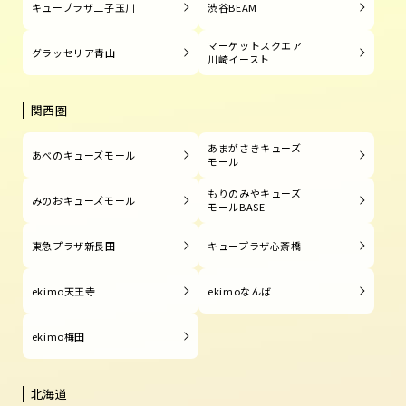
キュープラザ二子玉川
渋谷BEAM
マーケットスクエア
グラッセリア青山
川崎イースト
関西圏
あまがさきキューズ
あべのキューズモール
モール
もりのみやキューズ
みのおキューズモール
モールBASE
東急プラザ新長田
キュープラザ心斎橋
ekimo天王寺
ekimoなんば
ekimo梅田
北海道