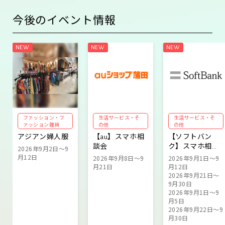
今後のイベント情報
ファッション・フ
生活サービス・そ
生活サービス・そ
ァッション雑貨
の他
の他
アジアン婦人服
【au】スマホ相
【ソフトバン
談会
ク】スマホ相談
2026年9月2日～9
会
月12日
2026年9月8日～9
2026年9月1日～9
月21日
月12日
2026年9月21日～
9月30日
2026年9月1日～9
月5日
2026年9月22日～9
月30日