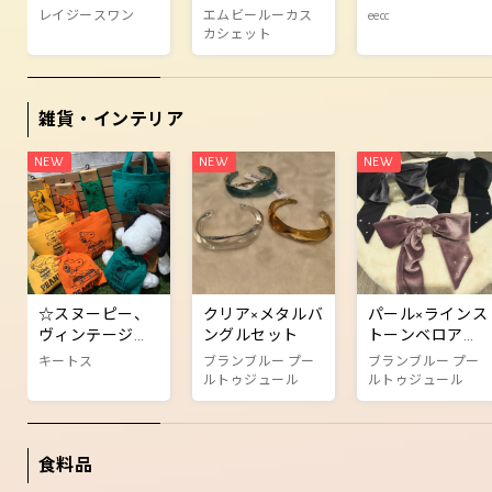
✨
ント！
レイジースワン
エムビールーカス
eecc
カシェット
雑貨・インテリア
☆スヌーピー、
クリア×メタルバ
パール×ラインス
ヴィンテージ商
ングルセット
トーンベロアフ
品☆
ックポニー
キートス
ブランブルー プー
ブランブルー プー
ルトゥジュール
ルトゥジュール
食料品