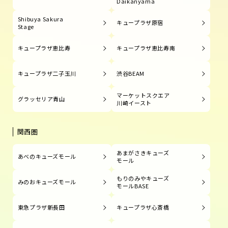
Daikanyama
Shibuya Sakura
キュープラザ原宿
Stage
キュープラザ恵比寿
キュープラザ恵比寿南
キュープラザ二子玉川
渋谷BEAM
マーケットスクエア
グラッセリア青山
川崎イースト
関西圏
あまがさきキューズ
あべのキューズモール
モール
もりのみやキューズ
みのおキューズモール
モールBASE
東急プラザ新長田
キュープラザ心斎橋