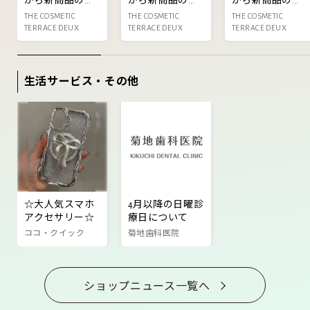
から新商品のお
から新商品のお
から新商品のお
知らせ‼️
知らせ‼️
知らせ‼️
THE COSMETIC
THE COSMETIC
THE COSMETIC
TERRACE DEUX
TERRACE DEUX
TERRACE DEUX
生活サービス・その他
☆大人気スマホ
4月以降の日曜診
アクセサリー☆
療日について
ココ・クイック
菊地歯科医院
ショップニュース一覧へ