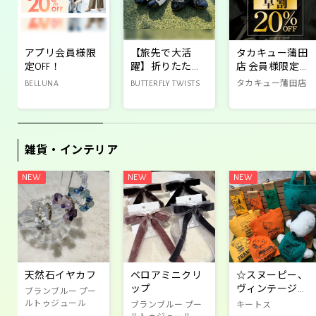
アプリ会員様限
【旅先で大活
タカキュー蒲田
定OFF！
躍】折りたたみ
店 会員様限定秋
パンプス✨
の新作オーダー
BELLUNA
BUTTERFLY TWISTS
タカキュー蒲田店
セールのご案内
雑貨・インテリア
天然石イヤカフ
ベロアミニクリ
☆スヌーピー、
ップ
ヴィンテージ商
ブランブルー プー
品☆
ルトゥジュール
ブランブルー プー
キートス