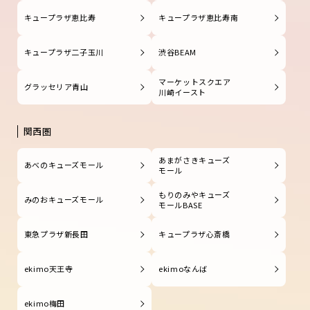
キュープラザ恵比寿
キュープラザ恵比寿南
キュープラザ二子玉川
渋谷BEAM
マーケットスクエア
グラッセリア青山
川崎イースト
関西圏
あまがさきキューズ
あべのキューズモール
モール
もりのみやキューズ
みのおキューズモール
モールBASE
東急プラザ新長田
キュープラザ心斎橋
ekimo天王寺
ekimoなんば
ekimo梅田