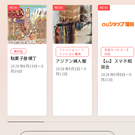
ファッション・フ
生活サービス・そ
食料品
ァッション雑貨
の他
駄菓子屋横丁
アジアン婦人服
【au】スマホ相
2026年8月19日～8
談会
2026年9月2日～9
月30日
月12日
2026年9月8日～9
月21日