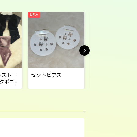
ンストー
セットピアス
パールネックレス
クポニ