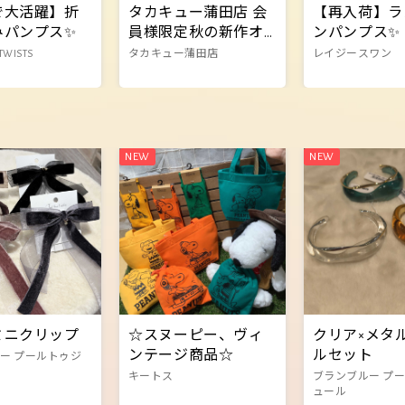
で大活躍】折
タカキュー蒲田店 会
【再入荷】ラ
みパンプス✨
員様限定秋の新作オ
ンパンプス✨
ーダーセールのご案
TWISTS
タカキュー蒲田店
レイジースワン
内
ミニクリップ
☆スヌーピー、ヴィ
クリア×メタ
ンテージ商品☆
ルセット
ー プールトゥジ
キートス
ブランブルー プ
ュール