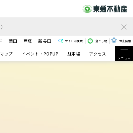
）
ド
蒲田
戸塚
新長田
サイト内検索
落とし物
休止情報
マップ
イベント・POPUP
駐車場
アクセス
メニュー