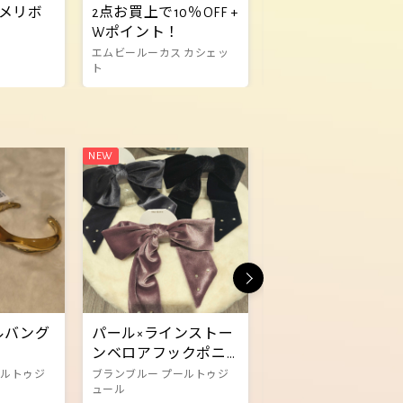
メリボ
2点お買上で10％OFF +
ハイビスカスバン
Wポイント！
大量入荷
エムビールーカス カシェッ
eecc
ト
ルバング
パール×ラインストー
☆冷感グッズ☆
ンベロアフックポニ
キートス
ー
ールトゥジ
ブランブルー プールトゥジ
ュール