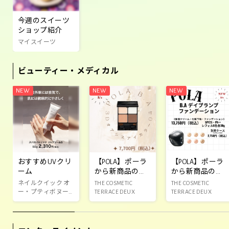
今週のスイーツ
ショップ紹介
マイスイーツ
ビューティー・メディカル
おすすめUVクリ
【POLA】ポーラ
【POLA】ポーラ
ーム
から新商品のお
から新商品のお
知らせ‼️
知らせ‼️
ネイルクイック オ
THE COSMETIC
THE COSMETIC
ー・プティボヌー
TERRACE DEUX
TERRACE DEUX
ル