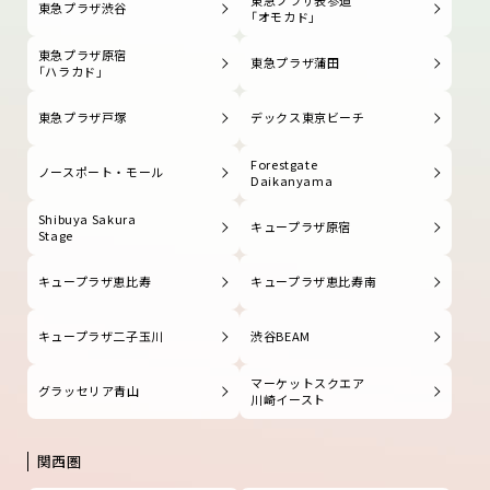
東急プラザ渋谷
「オモカド」
東急プラザ原宿
東急プラザ蒲田
「ハラカド」
東急プラザ戸塚
デックス東京ビーチ
Forestgate
ノースポート・モール
Daikanyama
Shibuya Sakura
キュープラザ原宿
Stage
キュープラザ恵比寿
キュープラザ恵比寿南
キュープラザ二子玉川
渋谷BEAM
マーケットスクエア
グラッセリア青山
川崎イースト
関西圏