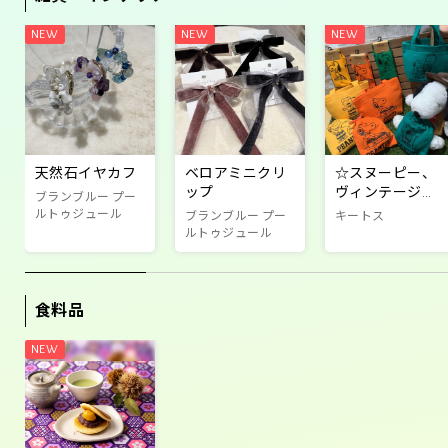
天然石イヤカフ
ベロアミニクリ
☆スヌーピー、
ップ
ヴィンテージ商
ブランブルー プー
品☆
ルトゥジュール
ブランブルー プー
キートス
ルトゥジュール
食料品