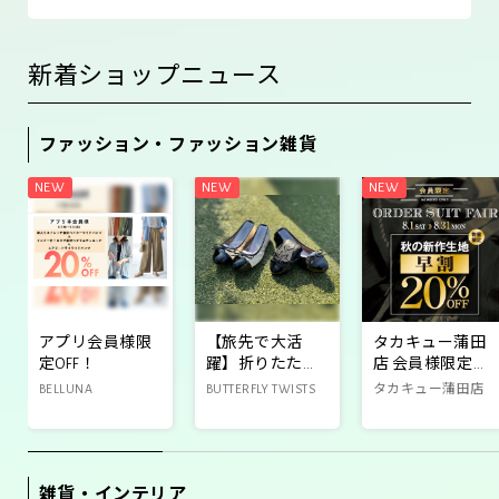
新着ショップニュース
ファッション・ファッション雑貨
アプリ会員様限
【旅先で大活
タカキュー蒲田
定OFF！
躍】折りたたみ
店 会員様限定秋
パンプス✨
の新作オーダー
BELLUNA
BUTTERFLY TWISTS
タカキュー蒲田店
セールのご案内
雑貨・インテリア