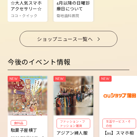
☆大人気スマホ
4月以降の日曜診
アクセサリー☆
療日について
ココ・クイック
菊地歯科医院
ショップニュース一覧へ
今後のイベント情報
ファッション・フ
生活サービス・そ
食料品
ァッション雑貨
の他
駄菓子屋横丁
アジアン婦人服
【au】スマホ相