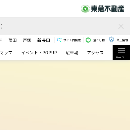
）
ド
蒲田
戸塚
新長田
サイト内検索
落とし物
休止情報
マップ
イベント・POPUP
駐車場
アクセス
メニュー