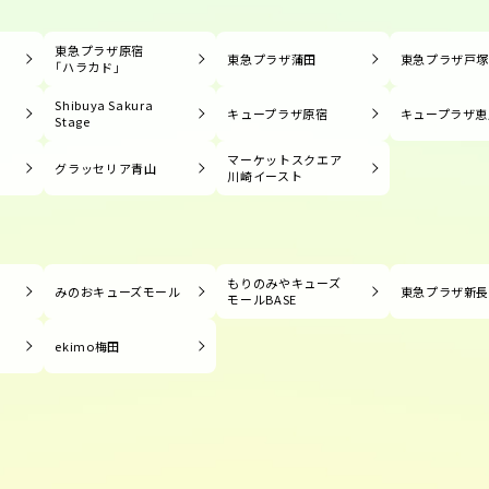
東急プラザ原宿
東急プラザ蒲田
東急プラザ戸
「ハラカド」
Shibuya Sakura
キュープラザ原宿
キュープラザ恵
Stage
マーケットスクエア
グラッセリア青山
川崎イースト
もりのみやキューズ
みのおキューズモール
東急プラザ新
モールBASE
ekimo梅田