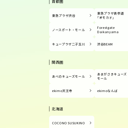
首都圏
東急プラザ表参道
東急プラザ渋谷
「オモカド」
Forestgate
ノースポート・モール
Daikanyama
キュープラザ二子玉川
渋谷BEAM
関西圏
あまがさきキューズ
あべのキューズモール
モール
ekimo天王寺
ekimoなんば
北海道
COCONO SUSUKINO