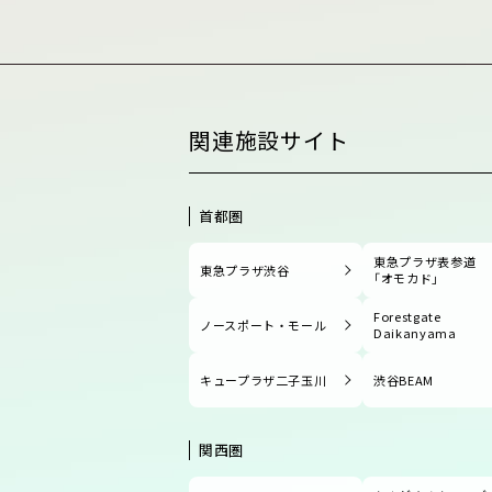
関連施設サイト
首都圏
東急プラザ表参道
東急プラザ渋谷
「オモカド」
Forestgate
ノースポート・モール
Daikanyama
キュープラザ二子玉川
渋谷BEAM
関西圏