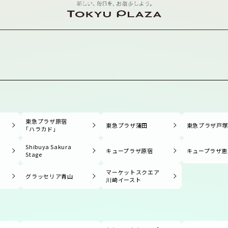
東急プラザ原宿
東急プラザ蒲田
東急プラザ戸
「ハラカド」
Shibuya Sakura
キュープラザ原宿
キュープラザ恵
Stage
マーケットスクエア
グラッセリア青山
川崎イースト