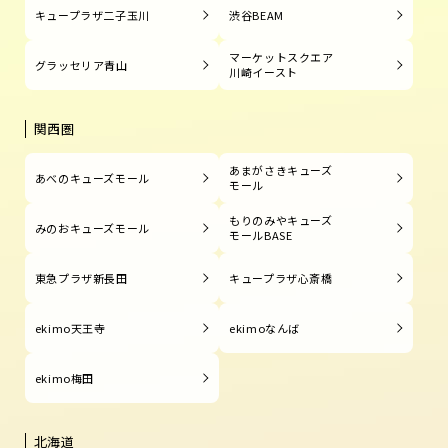
キュープラザ二子玉川
渋谷BEAM
マーケットスクエア
グラッセリア青山
川崎イースト
関西圏
あまがさきキューズ
あべのキューズモール
モール
もりのみやキューズ
みのおキューズモール
モールBASE
東急プラザ新長田
キュープラザ心斎橋
ekimo天王寺
ekimoなんば
ekimo梅田
北海道