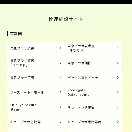
関連施設サイト
首都圏
東急プラザ表参道
東急プラザ渋谷
「オモカド」
東急プラザ原宿
東急プラザ蒲田
「ハラカド」
東急プラザ戸塚
デックス東京ビーチ
Forestgate
ノースポート・モール
Daikanyama
Shibuya Sakura
キュープラザ原宿
Stage
キュープラザ恵比寿
キュープラザ恵比寿南