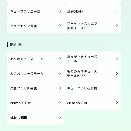
キュープラザ二子玉川
渋谷BEAM
マーケットスクエア
グラッセリア青山
川崎イースト
関西圏
あまがさきキューズ
あべのキューズモール
モール
もりのみやキューズ
みのおキューズモール
モールBASE
東急プラザ新長田
キュープラザ心斎橋
ekimo天王寺
ekimoなんば
ekimo梅田