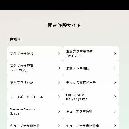
関連施設サイト
首都圏
東急プラザ表参道
東急プラザ渋谷
「オモカド」
東急プラザ原宿
東急プラザ蒲田
「ハラカド」
東急プラザ戸塚
デックス東京ビーチ
Forestgate
ノースポート・モール
Daikanyama
Shibuya Sakura
キュープラザ原宿
Stage
キュープラザ恵比寿
キュープラザ恵比寿南