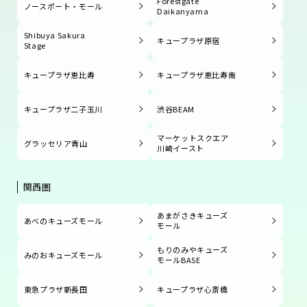
Forestgate
ノースポート・モール
Daikanyama
Shibuya Sakura
キュープラザ原宿
Stage
キュープラザ恵比寿
キュープラザ恵比寿南
キュープラザ二子玉川
渋谷BEAM
マーケットスクエア
グラッセリア青山
川崎イースト
関西圏
あまがさきキューズ
あべのキューズモール
モール
もりのみやキューズ
みのおキューズモール
モールBASE
東急プラザ新長田
キュープラザ心斎橋