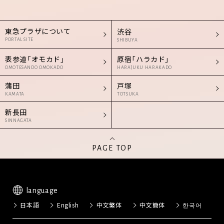
東急プラザについて
渋谷
PORTAL SITE
SHIBUYA
表参道「オモカド」
原宿「ハラカド」
OMOTESANDO OMOKADO
HARAJUKU HARAKADO
蒲田
戸塚
KAMATA
TOTSUKA
新長田
SINNAGATA
PAGE TOP
language
日本語
English
中文繁体
中文簡体
한국어