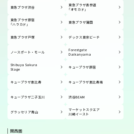
東急プラザ表参道
東急プラザ渋谷
「オモカド」
東急プラザ原宿
東急プラザ蒲田
「ハラカド」
東急プラザ戸塚
デックス東京ビーチ
Forestgate
ノースポート・モール
Daikanyama
Shibuya Sakura
キュープラザ原宿
Stage
キュープラザ恵比寿
キュープラザ恵比寿南
キュープラザ二子玉川
渋谷BEAM
マーケットスクエア
グラッセリア青山
川崎イースト
関西圏