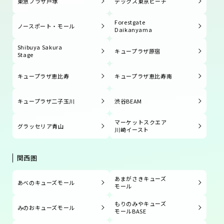
東急プラザ戸塚
デックス東京ビーチ
Forestgate
ノースポート・モール
Daikanyama
Shibuya Sakura
キュープラザ原宿
Stage
キュープラザ恵比寿
キュープラザ恵比寿南
キュープラザ二子玉川
渋谷BEAM
マーケットスクエア
グラッセリア青山
川崎イースト
関西圏
あまがさきキューズ
あべのキューズモール
モール
もりのみやキューズ
みのおキューズモール
モールBASE