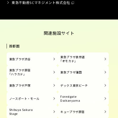
東急不動産SCマネジメント株式会社
関連施設サイト
首都圏
東急プラザ表参道
東急プラザ渋谷
「オモカド」
東急プラザ原宿
東急プラザ蒲田
「ハラカド」
東急プラザ戸塚
デックス東京ビーチ
Forestgate
ノースポート・モール
Daikanyama
Shibuya Sakura
キュープラザ原宿
Stage