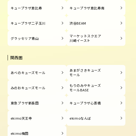
キュープラザ恵比寿
キュープラザ恵比寿南
キュープラザ二子玉川
渋谷BEAM
マーケットスクエア
グラッセリア青山
川崎イースト
関西圏
あまがさきキューズ
あべのキューズモール
モール
もりのみやキューズ
みのおキューズモール
モールBASE
東急プラザ新長田
キュープラザ心斎橋
ekimo天王寺
ekimoなんば
ekimo梅田