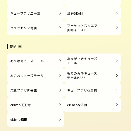
キュープラザ二子玉川
渋谷BEAM
マーケットスクエア
グラッセリア青山
川崎イースト
関西圏
あまがさきキューズ
あべのキューズモール
モール
もりのみやキューズ
みのおキューズモール
モールBASE
東急プラザ新長田
キュープラザ心斎橋
ekimo天王寺
ekimoなんば
ekimo梅田