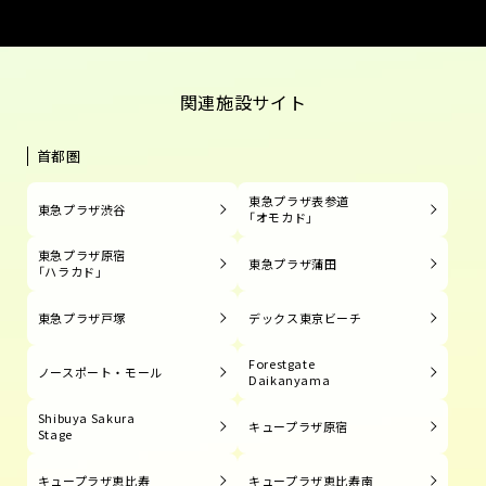
関連施設サイト
首都圏
東急プラザ表参道
東急プラザ渋谷
「オモカド」
東急プラザ原宿
東急プラザ蒲田
「ハラカド」
東急プラザ戸塚
デックス東京ビーチ
Forestgate
ノースポート・モール
Daikanyama
Shibuya Sakura
キュープラザ原宿
Stage
キュープラザ恵比寿
キュープラザ恵比寿南