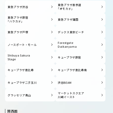
東急プラザ表参道
東急プラザ渋谷
「オモカド」
東急プラザ原宿
東急プラザ蒲田
「ハラカド」
東急プラザ戸塚
デックス東京ビーチ
Forestgate
ノースポート・モール
Daikanyama
Shibuya Sakura
キュープラザ原宿
Stage
キュープラザ恵比寿
キュープラザ恵比寿南
キュープラザ二子玉川
渋谷BEAM
マーケットスクエア
グラッセリア青山
川崎イースト
関西圏