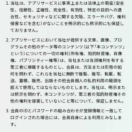
1. 当社は、アプリサービスに事実上または法律上の瑕疵（安全
性、信頼性、正確性、完全性、有効性、特定の目的への適
合性、セキュリティなどに関する欠陥、エラーやバグ、権利
侵害などを含む）がないことを明示的にも黙示的にも保証し
ておりません。
2. アプリサービスにおいて当社が提供する文章、画像、プロ
グラムその他のデータ等のコンテンツ（以下「本コンテンツ」
という）についての一切の権利（所有権、知的財産権、肖像
権、パブリシティー権等）は、当社または当該権利を有する
第三者に帰属するものとし、会員は、方法または形態の如
何を問わず、これらを当社に無断で複製、複写、転載、転
送、蓄積、販売、出版その他会員個人の私的利用の範囲を
超えて使用してはならないものとします。当社は、明示また
は黙示を問わず、本コンテンツが、第三者の知的財産権その
他の権利を侵害していないこと等について、保証しません。
3. 会員のIDとパスワードの組み合わせが登録情報と一致して
ログインされた場合には、会員自身による利用とみなしま
す。