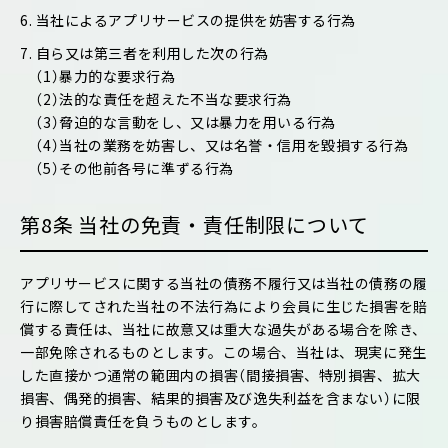
6. 当社によるアプリサービスの提供を妨害する行為
7. 自ら又は第三者を利用した次の行為
（1）暴力的な要求行為
（2）法的な責任を超えた不当な要求行為
（3）脅迫的な言動をし、又は暴力を用いる行為
（4）当社の業務を妨害し、又は名誉・信用を毀損する行為
（5）その他前各号に準ずる行為
第8条 当社の免責・責任制限について
アプリサービスに関する当社の債務不履行又は当社の債務の履
行に際してされた当社の不法行為により会員に生じた損害を賠
償する責任は、当社に故意又は重大な過失がある場合を除き、
一部免除されるものとします。この場合、当社は、現実に発生
した直接かつ通常の範囲内の損害（間接損害、特別損害、拡大
損害、偶発的損害、結果的損害及び逸失利益を含まない）に限
り損害賠償責任を負うものとします。