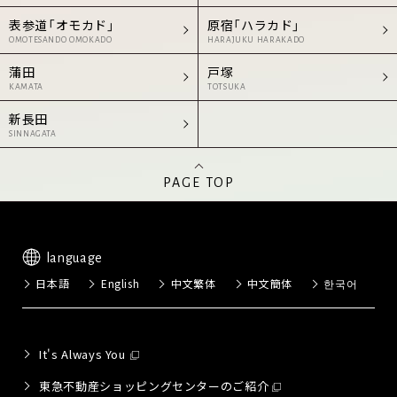
表参道「オモカド」
原宿「ハラカド」
OMOTESANDO OMOKADO
HARAJUKU HARAKADO
蒲田
戸塚
KAMATA
TOTSUKA
新長田
SINNAGATA
PAGE TOP
language
日本語
English
中文繁体
中文簡体
한국어
It's Always You
東急不動産ショッピングセンターのご紹介