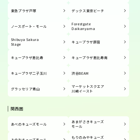
東急プラザ戸塚
デックス東京ビーチ
Forestgate
ノースポート・モール
Daikanyama
Shibuya Sakura
キュープラザ原宿
Stage
キュープラザ恵比寿
キュープラザ恵比寿南
キュープラザ二子玉川
渋谷BEAM
マーケットスクエア
グラッセリア青山
川崎イースト
関西圏
あまがさきキューズ
あべのキューズモール
モール
もりのみやキューズ
みのおキューズモール