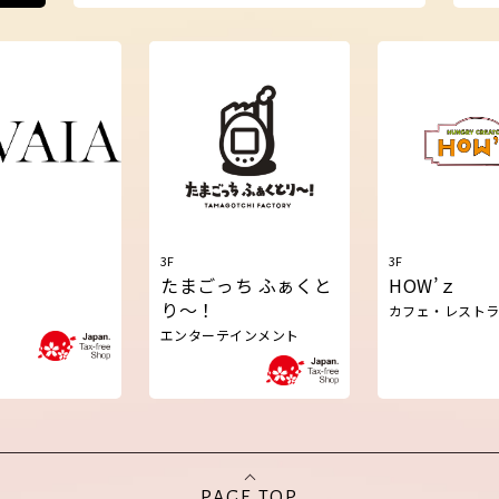
3F
3F
たまごっち ふぁくと
HOW’ｚ
り～！
カフェ・レスト
エンターテインメント
PAGE TOP