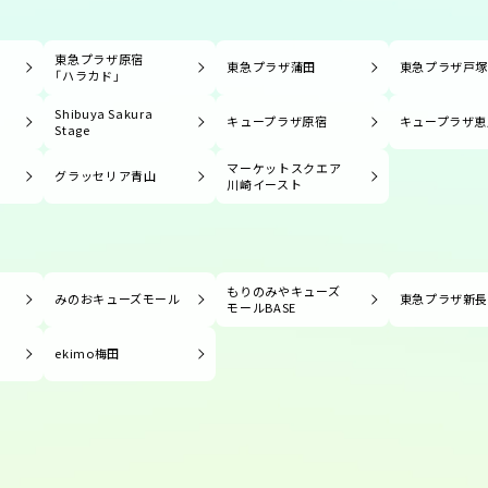
東急プラザ原宿
東急プラザ蒲田
東急プラザ戸
「ハラカド」
Shibuya Sakura
キュープラザ原宿
キュープラザ恵
Stage
マーケットスクエア
グラッセリア青山
川崎イースト
もりのみやキューズ
みのおキューズモール
東急プラザ新
モールBASE
ekimo梅田