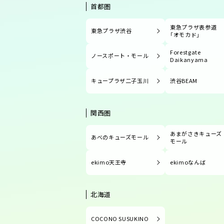
首都圏
東急プラザ表参道
東急プラザ渋谷
「オモカド」
Forestgate
ノースポート・モール
Daikanyama
キュープラザ二子玉川
渋谷BEAM
関西圏
あまがさきキューズ
あべのキューズモール
モール
ekimo天王寺
ekimoなんば
北海道
COCONO SUSUKINO