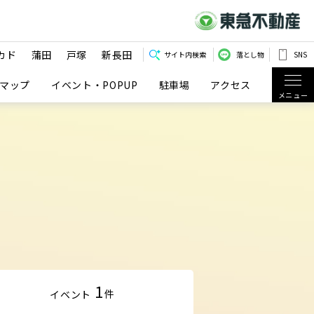
カド
蒲田
戸塚
新長田
サイト内検索
落とし物
SNS
マップ
イベント・POPUP
駐車場
アクセス
メニュー
1
件
イベント