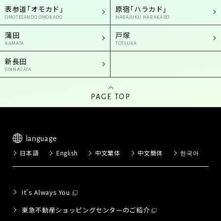
表参道「オモカド」
原宿「ハラカド」
OMOTESANDO OMOKADO
HARAJUKU HARAKADO
蒲田
戸塚
KAMATA
TOTSUKA
新長田
SINNAGATA
PAGE TOP
language
日本語
English
中文繁体
中文簡体
한국어
It's Always You
東急不動産ショッピングセンターのご紹介