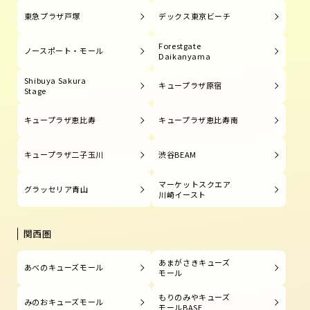
東急プラザ戸塚
デックス東京ビーチ
Forestgate
ノースポート・モール
Daikanyama
Shibuya Sakura
キュープラザ原宿
Stage
キュープラザ恵比寿
キュープラザ恵比寿南
キュープラザ二子玉川
渋谷BEAM
マーケットスクエア
グラッセリア青山
川崎イースト
関西圏
あまがさきキューズ
あべのキューズモール
モール
もりのみやキューズ
みのおキューズモール
モールBASE