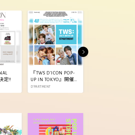
NAL
『TWS D'ICON POP-
DICON STAMP
決定!!
UP IN TOKYO』開催決
STICKER発売決定!!
定!!
D'PARTMENT
D'PARTMENT