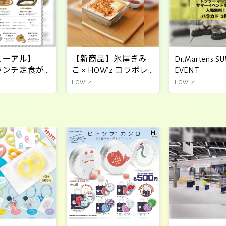
ューアル】
【新商品】氷屋きみ
Dr.Martens 
zランチ定食が
こ × HOW’z コラボレ
EVENT
！
ーションかき氷
HOW’ｚ
HOW’ｚ