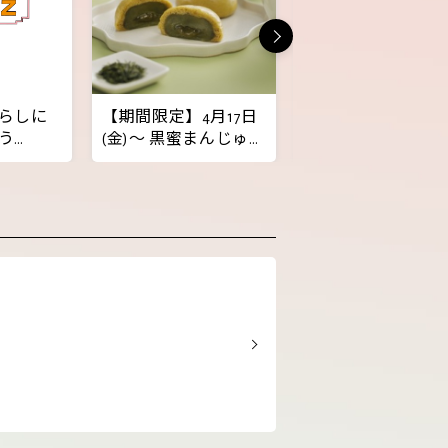
らしに
【期間限定】4月17日
KISS,TOKYO®×coner
う
(金)～ 黒蜜まんじゅう
ラフトパイ缶が
シリーズに新茶の季
HOW’zに登場！
節限定商品が登場！