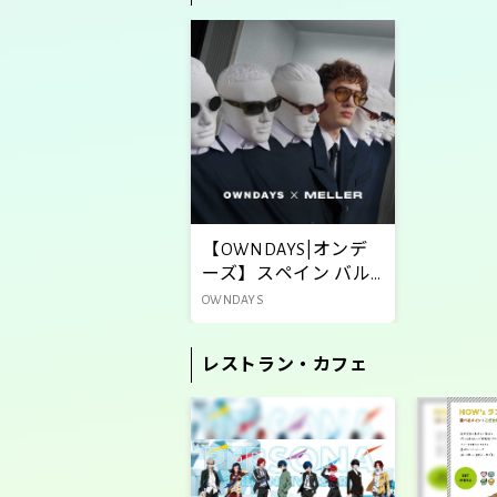
【OWNDAYS|オンデ
ーズ】スペイン バル
セロナ発のアイウェ
OWNDAYS
アブランド
「MELLER(メラー)」
レストラン・カフェ
エッジの 効いたデザ
イン x