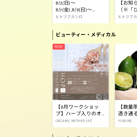
8/2(日)～
【お知
8/7(金),8/9(日)～
（※「
8/16(日) ハラカド
所」販
ヒトツブカンロ
ヒトツブ
3F「ヒトツブカンロ
トツブ
POPUPストア」開催
ッツェ
ビューティー・メディカル
２」
【8月ワークショッ
【数量
プ】ハーブ入りのオ
透き通
リジナルバスソルト
香り「G
ORGANIC MOTHER LIFE
YUBUNE
作り
年も限