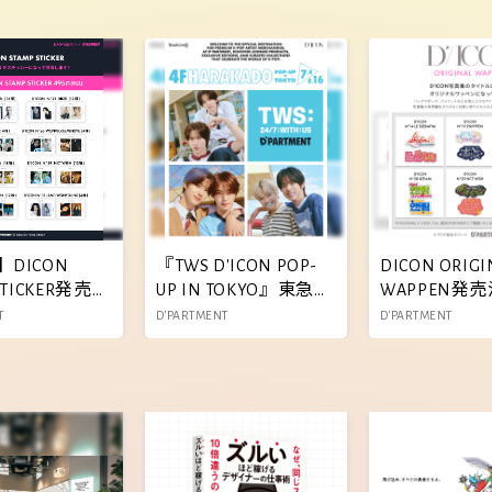
】DICON
『TWS D'ICON POP-
DICON ORIGI
STICKER発売決
UP IN TOKYO』東急プ
WAPPEN発売
ラザ連動イベント&抽
T
D'PARTMENT
D'PARTMENT
選企画開催決定!!