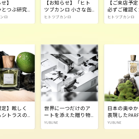
らせ】
【お知らせ】「ヒト
【ご来店予定
ひとつぶ研究
ツブカンロ 小さな缶
必ずご確認く
売終了）「ヒ
キャンディマスコッ
い】デジタル
カンロ
ヒトツブカンロ
ヒトツブカンロ
カンロのグミ
ト」カプセルトイ3/17
のご案内
ルマスコット
より新発売
限定】眩しく
世界に一つだけのア
日本の奥ゆか
るシトラスの
ートを添えた贈り物
表現したPARF
UNJOU」を今
を(墨)
YUBUNE
YUBUNE
定発売中！