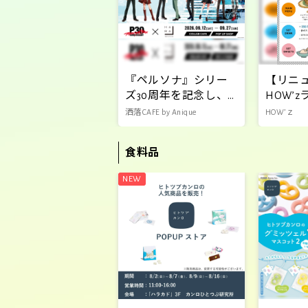
『ペルソナ』シリー
【リニ
ズ30周年を記念し、
HOW’
東急プラザ原宿「ハ
新登場
洒落CAFE by Anique
HOW’ｚ
ラカド」とのコラボ
レーション企画の開
食料品
催が決定！