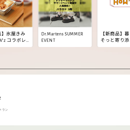
品】氷屋きみ
Dr.Martens SUMMER
【新商品】暮
OW’z コラボレ
EVENT
そっと寄り添
ンかき氷
HOW'z雑貨
ｚ
トラン