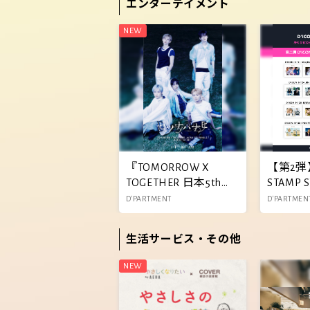
エンターテイメント
『TOMORROW X
【第2弾
TOGETHER 日本5thシ
STAMP 
ングル「セツナハナ
定!!
D'PARTMENT
D'PARTMEN
ビ」POP-UP STORE』
開催決定!!
生活サービス・その他