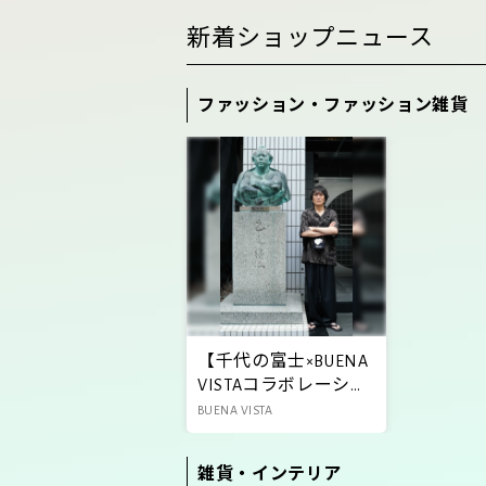
新着ショップニュース
ファッション・ファッション雑貨
【千代の富士×BUENA
VISTAコラボレーショ
ンアイテム販売
BUENA VISTA
中！】
雑貨・インテリア