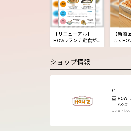
【リニューアル】
【新商
HOW’zランチ定食が
こ × H
新登場！
ーショ
ショップ情報
3F
HOW’
ハウズ
カフェ・レス