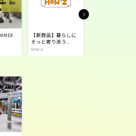
SUMMER
【新商品】暮らしに
【期間限定】4月17
そっと寄り添う
(金)～ 黒蜜まんじ
HOW'z雑貨
シリーズに新茶の
HOW’ｚ
HOW’ｚ
節限定商品が登場