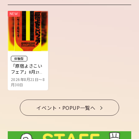
体験型
「原宿よさこい
フェア」8月21日
より開催
2026年8月21日～8
月30日
イベント・POPUP一覧へ