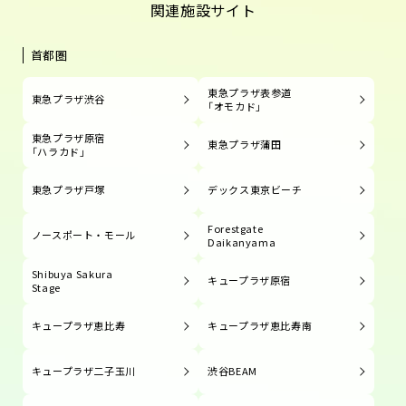
関連施設サイト
首都圏
東急プラザ表参道
東急プラザ渋谷
「オモカド」
東急プラザ原宿
東急プラザ蒲田
「ハラカド」
東急プラザ戸塚
デックス東京ビーチ
Forestgate
ノースポート・モール
Daikanyama
Shibuya Sakura
キュープラザ原宿
Stage
キュープラザ恵比寿
キュープラザ恵比寿南
キュープラザ二子玉川
渋谷BEAM