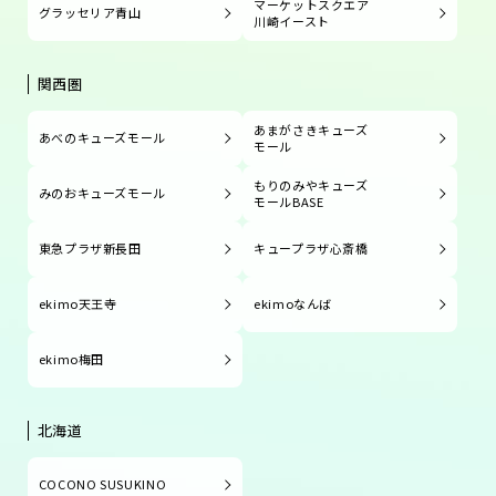
マーケットスクエア
グラッセリア青山
川崎イースト
関西圏
あまがさきキューズ
あべのキューズモール
モール
もりのみやキューズ
みのおキューズモール
モールBASE
東急プラザ新長田
キュープラザ心斎橋
ekimo天王寺
ekimoなんば
ekimo梅田
北海道
COCONO SUSUKINO