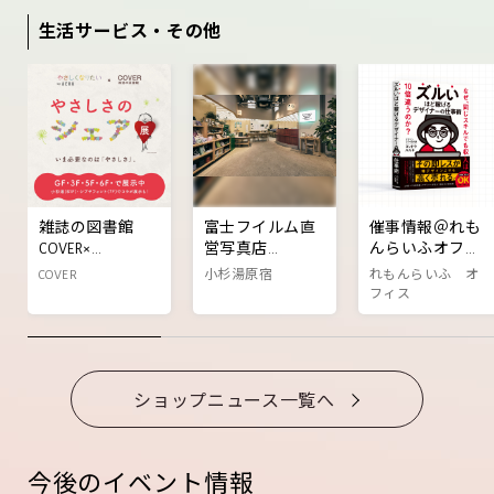
開催決定!!
催決定!!
生活サービス・その他
雑誌の図書館
富士フイルム直
催事情報＠れも
COVER×
営写真店
んらいふオフィ
AERA「やさしく
「WONDER
ス前特設会場
COVER
小杉湯原宿
れもんらいふ オ
なりたいプロジ
PHOTO SHOP(ワ
【書籍『ズルい
フィス
ェクト」体験型
ンダーフォトシ
ほど稼げるデザ
展示 『やさしさ
ョップ)」が、チ
イナーの仕事
のシェア展』開
カイチにオープ
術』POPUPイベ
催！
ンしました
ント】
ショップニュース一覧へ
今後のイベント情報