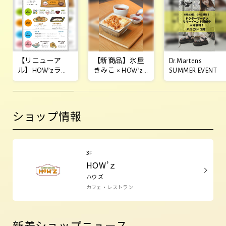
【リニューア
【新商品】氷屋
Dr.Martens
ル】HOW’zラン
きみこ × HOW’z
SUMMER EVENT
チ定食が新登
コラボレーショ
場！
ンかき氷
ショップ情報
3F
HOW’ｚ
ハウズ
カフェ・レストラン
新着ショップニュース