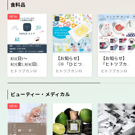
食料品
画の開催が決
定！
8/2(日)～
【お知らせ】
【お知らせ】
8/7(金),8/9(日)～
（※「ひとつぶ
「ヒトツブカン
8/16(日) ハラカド
研究所」販売終
ロ 小さな缶キャ
ヒトツブカンロ
ヒトツブカンロ
ヒトツブカンロ
3F「ヒトツブカ
了）「ヒトツブ
ンディマスコッ
ンロ POPUPスト
カンロのグミッ
ト」カプセルト
ア」開催
ツェルマスコッ
イ3/17より新発
ビューティー・メディカル
ト２」
売