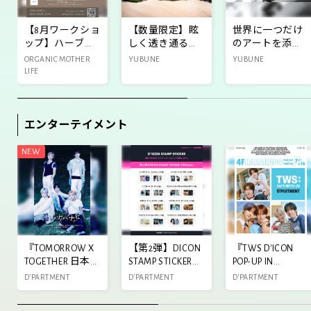
【8月ワークショ
【数量限定】眩
世界に一つだけ
ップ】ハーブ入
しく透き通るシ
のアートを添え
りのオリジナル
トラスの香り
た贈り物を(墨)
ORGANIC MOTHER
YUBUNE
YUBUNE
バスソルト作り
「GUNJOU」を
LIFE
今年も限定発売
中！
エンターテイメント
『TOMORROW X
【第2弾】DICON
『TWS D'ICON
TOGETHER 日本
STAMP STICKER発
POP-UP IN
5thシングル「セ
売決定!!
TOKYO』東急プ
D'PARTMENT
D'PARTMENT
D'PARTMENT
ツナハナビ」
ラザ連動イベン
POP-UP STORE』
ト&抽選企画開