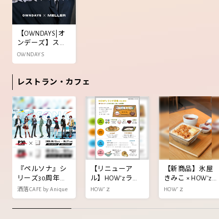
【OWNDAYS|オ
ンデーズ】スペ
イン バルセロナ
OWNDAYS
発のアイウェア
ブランド
レストラン・カフェ
「MELLER(メラ
ー)」エッジの 効
いたデザイン x
『ペルソナ』シ
【リニューア
【新商品】氷屋
リーズ30周年を
ル】HOW’zラン
きみこ × HOW’z
記念し、東急プ
チ定食が新登
コラボレーショ
洒落CAFE by Anique
HOW’ｚ
HOW’ｚ
ラザ原宿「ハラ
場！
ンかき氷
カド」とのコラ
ボレーション企