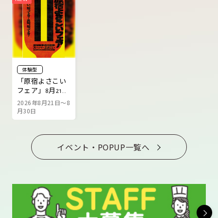
体験型
「原宿よさこい
フェア」8月21日
より開催
2026年8月21日～8
月30日
イベント・POPUP一覧へ