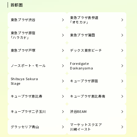
首都圏
東急プラザ表参道
東急プラザ渋谷
「オモカド」
東急プラザ原宿
東急プラザ蒲田
「ハラカド」
東急プラザ戸塚
デックス東京ビーチ
Forestgate
ノースポート・モール
Daikanyama
Shibuya Sakura
キュープラザ原宿
Stage
キュープラザ恵比寿
キュープラザ恵比寿南
キュープラザ二子玉川
渋谷BEAM
マーケットスクエア
グラッセリア青山
川崎イースト