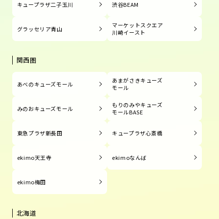
キュープラザ二子玉川
渋谷BEAM
マーケットスクエア
グラッセリア青山
川崎イースト
関西圏
あまがさきキューズ
あべのキューズモール
モール
もりのみやキューズ
みのおキューズモール
モールBASE
東急プラザ新長田
キュープラザ心斎橋
ekimo天王寺
ekimoなんば
ekimo梅田
北海道