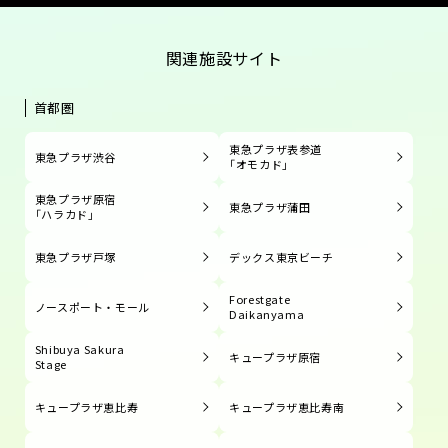
関連施設サイト
首都圏
東急プラザ表参道
東急プラザ渋谷
「オモカド」
東急プラザ原宿
東急プラザ蒲田
「ハラカド」
東急プラザ戸塚
デックス東京ビーチ
Forestgate
ノースポート・モール
Daikanyama
Shibuya Sakura
キュープラザ原宿
Stage
キュープラザ恵比寿
キュープラザ恵比寿南