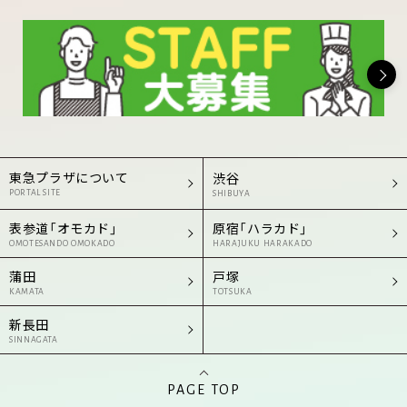
東急プラザについて
渋谷
PORTAL SITE
SHIBUYA
表参道「オモカド」
原宿「ハラカド」
OMOTESANDO OMOKADO
HARAJUKU HARAKADO
蒲田
戸塚
KAMATA
TOTSUKA
新長田
SINNAGATA
PAGE TOP