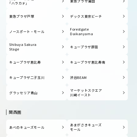
東急プラザ蒲田
「ハラカド」
東急プラザ戸塚
デックス東京ビーチ
Forestgate
ノースポート・モール
Daikanyama
Shibuya Sakura
キュープラザ原宿
Stage
キュープラザ恵比寿
キュープラザ恵比寿南
キュープラザ二子玉川
渋谷BEAM
マーケットスクエア
グラッセリア青山
川崎イースト
関西圏
あまがさきキューズ
あべのキューズモール
モール