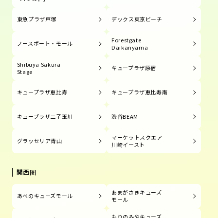
東急プラザ戸塚
デックス東京ビーチ
Forestgate
ノースポート・モール
Daikanyama
Shibuya Sakura
キュープラザ原宿
Stage
キュープラザ恵比寿
キュープラザ恵比寿南
キュープラザ二子玉川
渋谷BEAM
マーケットスクエア
グラッセリア青山
川崎イースト
関西圏
あまがさきキューズ
あべのキューズモール
モール
もりのみやキューズ