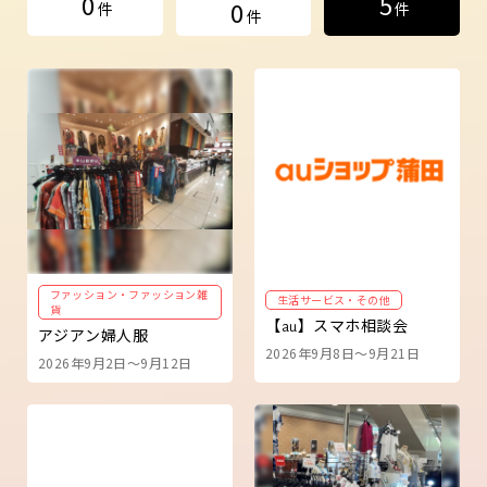
0
5
0
件
件
件
ファッション・ファッション雑
生活サービス・その他
貨
【au】スマホ相談会
アジアン婦人服
2026年9月8日～9月21日
2026年9月2日～9月12日