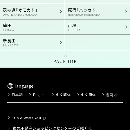
表参道「オモカド」
原宿「ハラカド」
OMOTESANDO OMOKADO
HARAJUKU HARAKADO
蒲田
戸塚
KAMATA
TOTSUKA
新長田
SINNAGATA
PAGE TOP
language
日本語
English
中文繁体
中文簡体
한국어
It's Always You
東急不動産ショッピングセンターのご紹介