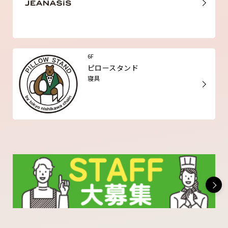
6F
ピロースタンド
寝具