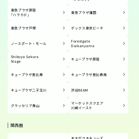
東急プラザ原宿
東急プラザ蒲田
「ハラカド」
東急プラザ戸塚
デックス東京ビーチ
Forestgate
ノースポート・モール
Daikanyama
Shibuya Sakura
キュープラザ原宿
Stage
キュープラザ恵比寿
キュープラザ恵比寿南
キュープラザ二子玉川
渋谷BEAM
マーケットスクエア
グラッセリア青山
川崎イースト
関西圏
あまがさきキューズ