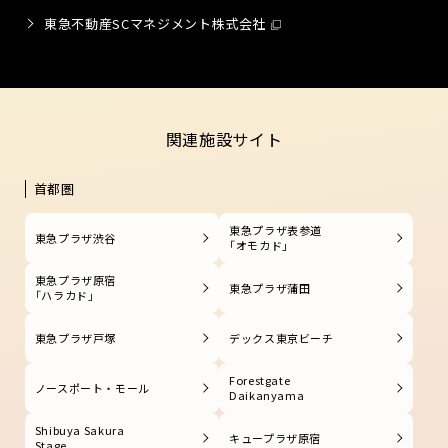
東急不動産SCマネジメント株式会社
関連施設サイト
首都圏
東急プラザ表参道
東急プラザ渋谷
「オモカド」
東急プラザ原宿
東急プラザ蒲田
「ハラカド」
東急プラザ戸塚
デックス東京ビーチ
Forestgate
ノースポート・モール
Daikanyama
Shibuya Sakura
キュープラザ原宿
Stage