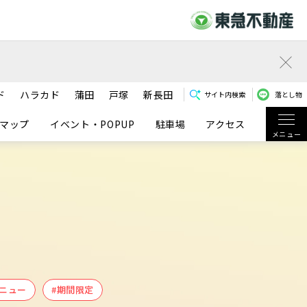
ド
ハラカド
蒲田
戸塚
新長田
サイト内検索
落とし物
マップ
イベント・POPUP
駐車場
アクセス
メニュー
ニュー
#期間限定