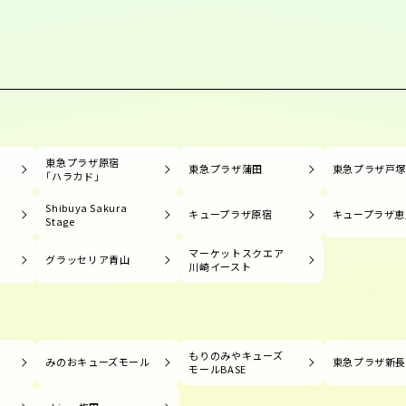
東急プラザ原宿
東急プラザ蒲田
東急プラザ戸
「ハラカド」
Shibuya Sakura
キュープラザ原宿
キュープラザ恵
Stage
マーケットスクエア
グラッセリア青山
川崎イースト
もりのみやキューズ
みのおキューズモール
東急プラザ新
モールBASE