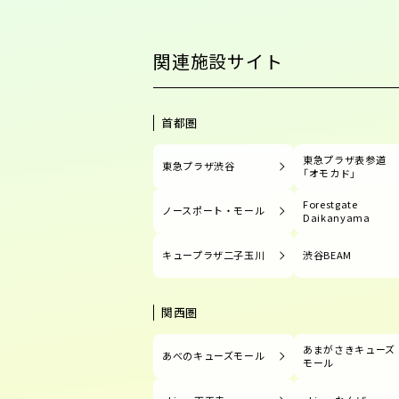
関連施設サイト
首都圏
東急プラザ表参道
東急プラザ渋谷
「オモカド」
Forestgate
ノースポート・モール
Daikanyama
キュープラザ二子玉川
渋谷BEAM
関西圏
あまがさきキューズ
あべのキューズモール
モール