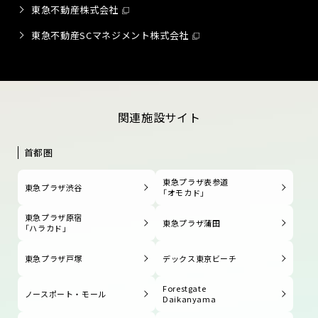
東急不動産株式会社
東急不動産SCマネジメント株式会社
関連施設サイト
首都圏
東急プラザ表参道
東急プラザ渋谷
「オモカド」
東急プラザ原宿
東急プラザ蒲田
「ハラカド」
東急プラザ戸塚
デックス東京ビーチ
Forestgate
ノースポート・モール
Daikanyama