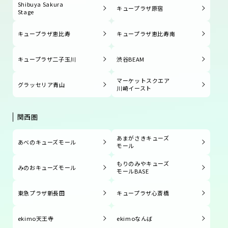
Shibuya Sakura
キュープラザ原宿
Stage
キュープラザ恵比寿
キュープラザ恵比寿南
キュープラザ二子玉川
渋谷BEAM
マーケットスクエア
グラッセリア青山
川崎イースト
関西圏
あまがさきキューズ
あべのキューズモール
モール
もりのみやキューズ
みのおキューズモール
モールBASE
東急プラザ新長田
キュープラザ心斎橋
ekimo天王寺
ekimoなんば