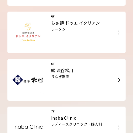
6F
らぁ麺 ドゥエ イタリアン
ラーメン
6F
鰻 渋谷松川
うなぎ割烹
7F
Inaba Clinic
レディースクリニック・婦人科