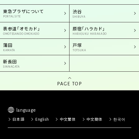
東急プラザについて
渋谷
PORTAL SITE
SHIBUYA
表参道「オモカド」
原宿「ハラカド」
OMOTESANDO OMOKADO
HARAJUKU HARAKADO
蒲田
戸塚
KAMATA
TOTSUKA
新長田
SINNAGATA
PAGE TOP
language
日本語
English
中文繁体
中文簡体
한국어