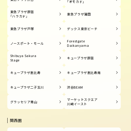
「オモカド」
東急プラザ原宿
東急プラザ蒲田
「ハラカド」
東急プラザ戸塚
デックス東京ビーチ
Forestgate
ノースポート・モール
Daikanyama
Shibuya Sakura
キュープラザ原宿
Stage
キュープラザ恵比寿
キュープラザ恵比寿南
キュープラザ二子玉川
渋谷BEAM
マーケットスクエア
グラッセリア青山
川崎イースト
関西圏