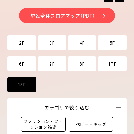
zoom in
zoom 
施設全体フロアマップ（PDF）
2F
3F
4F
5F
6F
7F
8F
17F
18F
カテゴリで絞り込む
ファッション・ファ
ベビー・キッズ
ッション雑貨