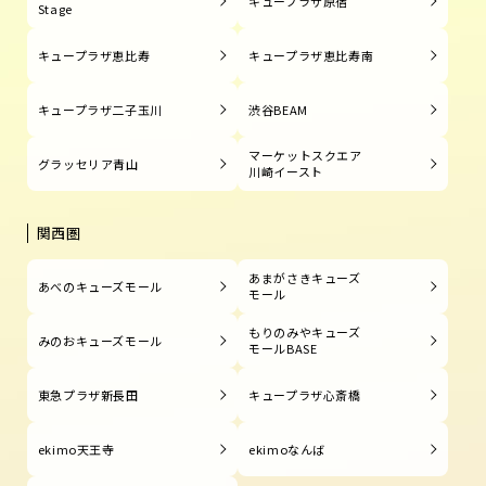
キュープラザ原宿
Stage
キュープラザ恵比寿
キュープラザ恵比寿南
キュープラザ二子玉川
渋谷BEAM
マーケットスクエア
グラッセリア青山
川崎イースト
関西圏
あまがさきキューズ
あべのキューズモール
モール
もりのみやキューズ
みのおキューズモール
モールBASE
東急プラザ新長田
キュープラザ心斎橋
ekimo天王寺
ekimoなんば