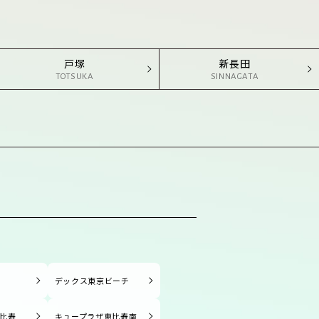
戸塚
新長田
TOTSUKA
SINNAGATA
塚
デックス東京ビーチ
比寿
キュープラザ恵比寿南