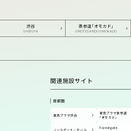
渋谷
表参道「オモカド」
SHIBUYA
OMOTESANDO OMOKADO
関連施設サイト
首都圏
東急プラザ表参道
東急プラザ渋谷
「オモカド」
Forestgate
ノースポート・モール