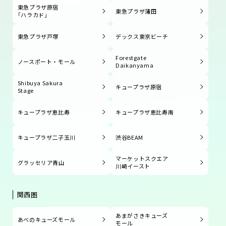
東急プラザ原宿
東急プラザ蒲田
「ハラカド」
東急プラザ戸塚
デックス東京ビーチ
Forestgate
ノースポート・モール
Daikanyama
Shibuya Sakura
キュープラザ原宿
Stage
キュープラザ恵比寿
キュープラザ恵比寿南
キュープラザ二子玉川
渋谷BEAM
マーケットスクエア
グラッセリア青山
川崎イースト
関西圏
あまがさきキューズ
あべのキューズモール
モール