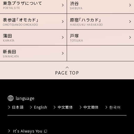
東急プラザについて
渋谷
PORTAL SITE
SHIBUYA
表参道「オモカド」
原宿「ハラカド」
OMOTESANDO OMOKADO
HARAJUKU HARAKADO
蒲田
戸塚
KAMATA
TOTSUKA
新長田
SINNAGATA
PAGE TOP
language
日本語
English
中文繁体
中文簡体
한국어
It's Always You