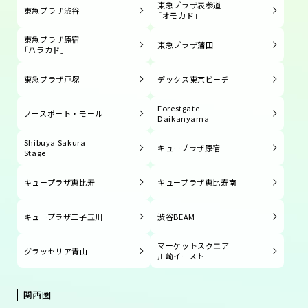
東急プラザ表参道
東急プラザ渋谷
「オモカド」
東急プラザ原宿
東急プラザ蒲田
「ハラカド」
東急プラザ戸塚
デックス東京ビーチ
Forestgate
ノースポート・モール
Daikanyama
Shibuya Sakura
キュープラザ原宿
Stage
キュープラザ恵比寿
キュープラザ恵比寿南
キュープラザ二子玉川
渋谷BEAM
マーケットスクエア
グラッセリア青山
川崎イースト
関西圏