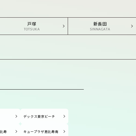
戸塚
新長田
TOTSUKA
SINNAGATA
塚
デックス東京ビーチ
比寿
キュープラザ恵比寿南