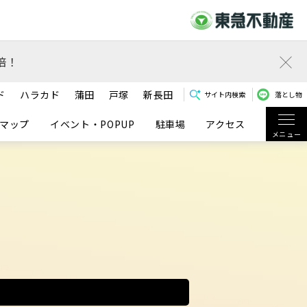
倍！
ド
ハラカド
蒲田
戸塚
新長田
サイト内検索
落とし物
マップ
イベント・POPUP
駐車場
アクセス
メニュー