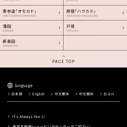
PORTAL SITE
SHIBUYA
表参道「オモカド」
原宿「ハラカド」
OMOTESANDO OMOKADO
HARAJUKU HARAKADO
蒲田
戸塚
KAMATA
TOTSUKA
新長田
SINNAGATA
PAGE TOP
language
日本語
English
中文繁体
中文簡体
한국어
It's Always You
東急不動産ショッピングセンターのご紹介