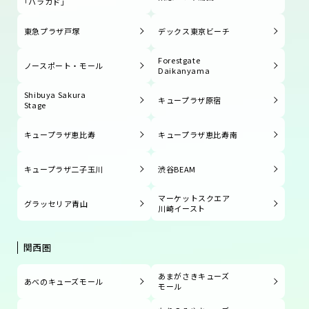
「ハラカド」
東急プラザ戸塚
デックス東京ビーチ
Forestgate
ノースポート・モール
Daikanyama
Shibuya Sakura
キュープラザ原宿
Stage
キュープラザ恵比寿
キュープラザ恵比寿南
キュープラザ二子玉川
渋谷BEAM
マーケットスクエア
グラッセリア青山
川崎イースト
関西圏
あまがさきキューズ
あべのキューズモール
モール